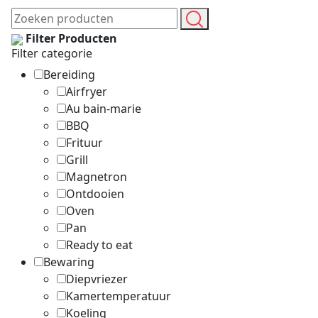
Filter Producten
Filter categorie
Bereiding
Airfryer
Au bain-marie
BBQ
Frituur
Grill
Magnetron
Ontdooien
Oven
Pan
Ready to eat
Bewaring
Diepvriezer
Kamertemperatuur
Koeling