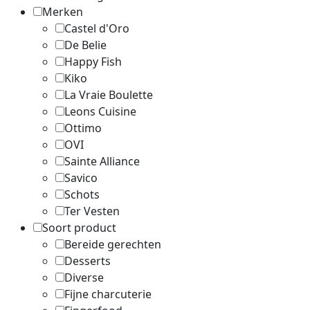
Merken
Castel d'Oro
De Belie
Happy Fish
Kiko
La Vraie Boulette
Leons Cuisine
Ottimo
OVI
Sainte Alliance
Savico
Schots
Ter Vesten
Soort product
Bereide gerechten
Desserts
Diverse
Fijne charcuterie