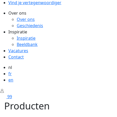
Vind je vertegenwoordiger
Over ons
Over ons
Geschiedenis
Inspiratie
Inspiratie
Beeldbank
Vacatures
Contact
nl
fr
en
99
Producten