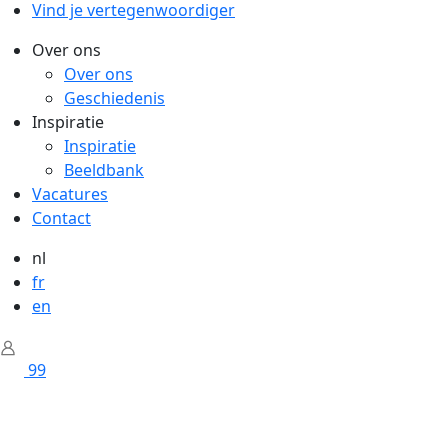
Vind je vertegenwoordiger
Over ons
Over ons
Geschiedenis
Inspiratie
Inspiratie
Beeldbank
Vacatures
Contact
nl
fr
en
99