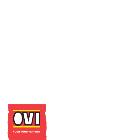
Lees Meer
Chasseurs bruin 20 x 150g OVI
Lees Meer
Frankfurter worstjes 10 x 40g OVI
Lees Meer
Contacteer ons