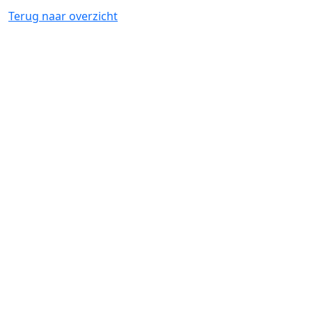
Terug naar overzicht
Artikelnummer
40226
Bewaring:
Kamertemperatuur
Omschrijving:
Knakworstjes gemaakt van kippen- en
varkensvlees. Steeds lekker tussen een sandwich