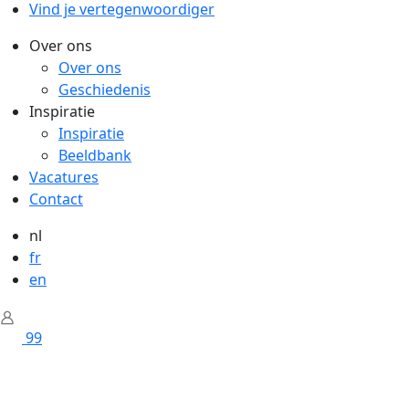
Vind je vertegenwoordiger
Over ons
Over ons
Geschiedenis
Inspiratie
Inspiratie
Beeldbank
Vacatures
Contact
nl
fr
en
99