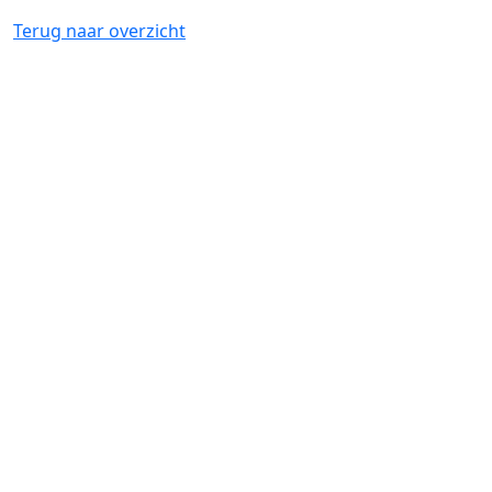
Terug naar overzicht
Artikelnummer
23103
Bewaring:
Diepvriezer
Omschrijving:
Mini broodje belegd met een lekker
hotdogworstje en saus. Een leuk hapje dat snel