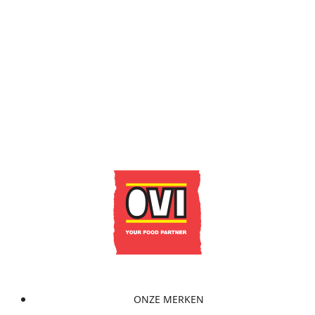
MINI XL BEEFBURGER 48 X
30G OTTIMO
LEES MEER
Contacteer ons
ONZE MERKEN