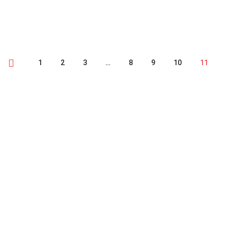
VOL-AU-VENT 300G OVI
LEES MEER
1
2
3
…
8
9
10
11
CONTACTEER ONS