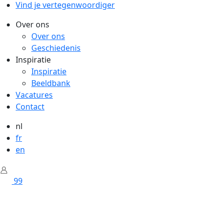
Vind je vertegenwoordiger
Over ons
Over ons
Geschiedenis
Inspiratie
Inspiratie
Beeldbank
Vacatures
Contact
nl
fr
en
99