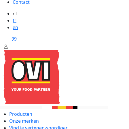
Contact
nl
fr
en
99
Producten
Onze merken
Vind je vertegenwoordiger