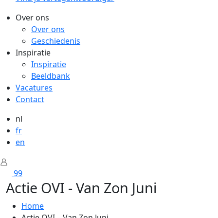
Over ons
Over ons
Geschiedenis
Inspiratie
Inspiratie
Beeldbank
Vacatures
Contact
nl
fr
en
99
Actie OVI - Van Zon Juni
Home
Actie OVI – Van Zon Juni