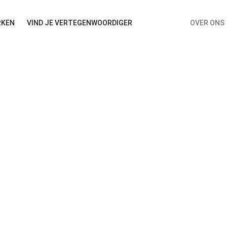
RKEN
VIND JE VERTEGENWOORDIGER
OVER ONS
I – Van Zon hotdogs