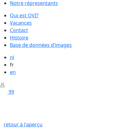
Notre répresentants
Qui est OVI?
Vacances
Contact
Histoire
Base de données d’images
nl
fr
en
99
retour à l'aperçu